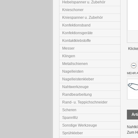
Hebelspanner u. Zubehör
Knieschoner
Kniespanner u. Zubehör
Konfektionsband
Konfektionsgeräte
Kontaktklebstoffe
Messer
Klicke
Klingen
Metallschienen
Nagelleisten
MEHR 
Nagelleistenkleber
Nahtwerkzeuge
Randbearbeitung
Rand- u. Teppichschneider
Scheren
Art
Spannfilz
Sonstige Werkzeuge
Nahtk
Zum Ha
Sprühkleber